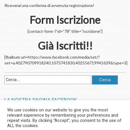
Riceverai una conferma di avvenuta registrazione!
Form Iscrizione
[contact-form-7 id=”78″ title=”Iscrizione”]
Già Iscritti!!
[fbalbum url=https://www.facebook.com/media/set/?
set=a.402790709918240.1073741830.402556719941639&type=3]
LA NOSTRA PAGINA FACEBOOK
We use cookies on our website to give you the most
relevant experience by remembering your preferences and
© Misilmeri Racing - Tutti i Diritti Riservati | Powered by Francesco
repeat visits. By clicking “Accept”, you consent to the use of
ALL the cookies.
Zito Powered by
Booster WordPress Theme