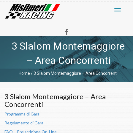
Toggle
navigati
3 Slalom Montemaggiore
– Area Concorrenti
Home
/
3 Slalom Montemaggiore – Area Concorrenti
3 Slalom Montemaggiore – Area
Concorrenti
Programma di Gara
Regolamento di Gara
FAQ – Preiscrizione On-Line